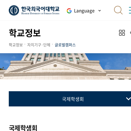
Language
학교정보
학교정보
자치기구·단체
글로벌캠퍼스
국제학생회
총학생회
동아리연합회
국제학생회
통·번역연합회