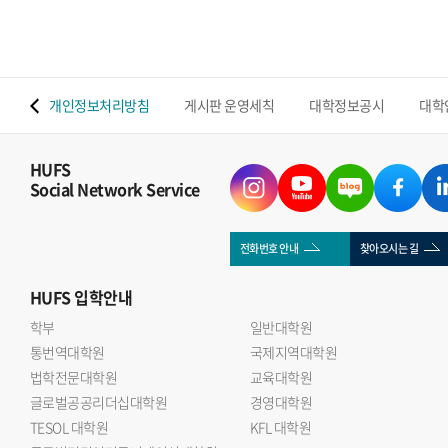
 맵
개인정보처리방침
게시판 운영세칙
대학정보공시
대학
HUFS
Social Network Service
전화번호 안내
찾아오시는 길
HUFS
입학안내
학부
일반대학원
통번역대학원
국제지역대학원
법학전문대학원
교육대학원
글로벌공공리더십대학원
경영대학원
TESOL 대학원
KFL 대학원