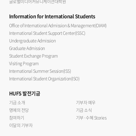
글로벌미디어커뮤니케이션대학원
Information
for International Students
Office of International Admission & Management(OIAM)
International Student Support Center(ISSC)
Undergraduate Admission
Graduate Admission
Student Exchange Program
Visiting Program
International Summer Session(ISS)
International Student Organization(ISO)
HUFS
발전기금
기금 소개
기부자 예우
명예의 전당
기금 소식
참여하기
기부·수혜 Stories
이달의 기부자