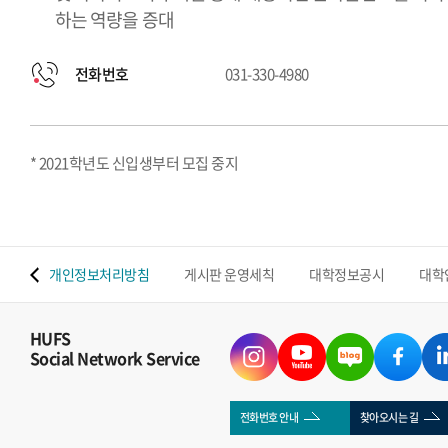
하는 역량을 증대
전화번호
031-330-4980
* 2021학년도 신입생부터 모집 중지
 맵
개인정보처리방침
게시판 운영세칙
대학정보공시
대학
HUFS
Social Network Service
전화번호 안내
찾아오시는 길