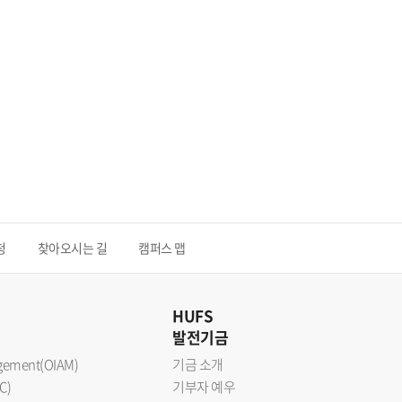
청
찾아오시는 길
캠퍼스 맵
HUFS
발전기금
nagement(OIAM)
기금 소개
C)
기부자 예우