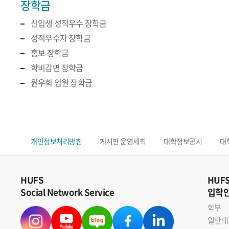
장학금
신입생 성적우수 장학금
성적우수자 장학금
홍보 장학금
학비감면 장학금
원우회 임원 장학금
개인정보처리방침
게시판 운영세칙
대학정보공시
대
HUFS
HUF
Social Network Service
입학
학부
일반대