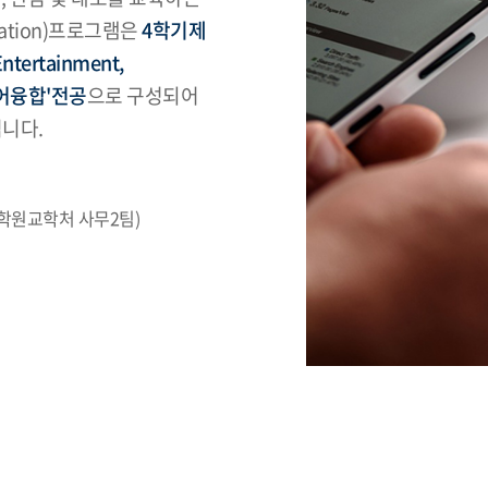
cation)프로그램은
4학기제
ertainment,
디어융합'전공
으로 구성되어
니다.
대학원교학처 사무2팀)