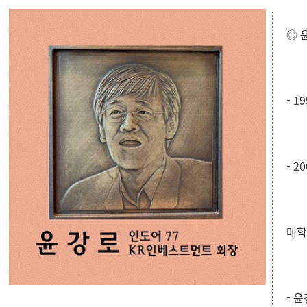
◎ 
- 
- 
매학
- 